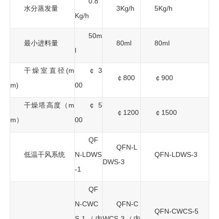
0.8
水分蒸发量
3Kg/h
5Kg/h
Kg/h
50m
最小进料量
80ml
80ml
l
干燥室直径(m
￠3
￠800
￠900
m)
00
干燥塔高度（m
￠5
￠1200
￠1500
m）
00
QF
QFN-L
低温干风系统
N-LDWS
QFN-LDWS-3
DWS-3
-1
QF
N-CWC
QFN-C
QFN-CWCS-5
S-1（内
WCS-3（内