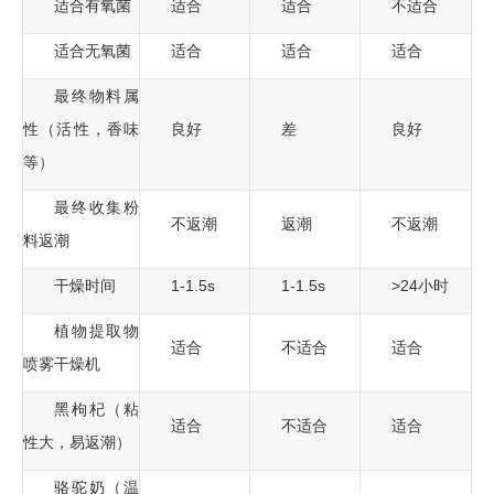
适合有氧菌
适合
适合
不适合
适合无氧菌
适合
适合
适合
最终物料属
性（活性，香味
良好
差
良好
等）
最终收集粉
不返潮
返潮
不返潮
料返潮
干燥时间
1-1.5s
1-1.5s
>24小时
植物提取物
适合
不适合
适合
喷雾干燥机
黑枸杞（粘
适合
不适合
适合
性大，易返潮）
骆驼奶（温