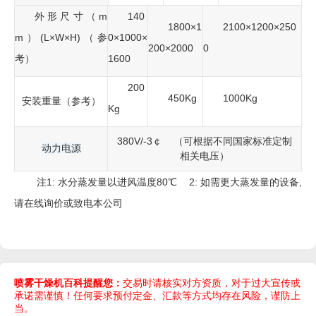
外形尺寸（m
140
1800×1
2100×1200×250
m）(L×W×H)（参
0×1000×
200×2000
0
考）
1600
200
450Kg
1000Kg
安装重量（参考）
Kg
380V/-3￠ （可根据不同国家标准定制
动力电源
相关电压）
注1: 水分蒸发量以进风温度80℃ 2: 如需更大蒸发量的设备,
请在线询价或致电本公司
喷雾干燥机百科提醒您：
交易时请核实对方资质，对于过大宣传或
承诺需谨慎！任何要求预付定金、汇款等方式均存在风险，谨防上
当。