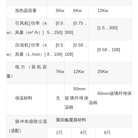
加热器容量
5Kw
6Kw
12Kw
引风机[功率（k
[0.5
[0.75，
[1.5，300]
w）,风量（m³ /h）]
5，250]
300]
压缩机[功率（k
[0.5
[0.58，
[0.58，108]
w）,风量（L /min）]
8，108]
108]
电力（装机容
7Kw
12Kw
25Kw
量）
50mm
50mm玻璃纤维保
保温材料
无
玻璃纤维保
温棉
温棉
聚四氟覆膜材料
脉冲布袋除尘器
（选配）
2只
4只
8只